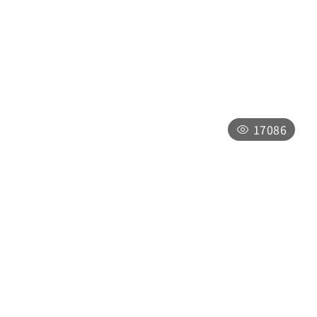
玄光寺
南投縣魚池鄉日月村中正路338號
每日08:00-17:00
17086
親手窯