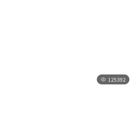
頭社自行車道
南投縣魚池鄉頭社自行車步道
09:00-17:00，全年無休，僅於「因颱風
等其他天然災害影響，或實施整修工程時」
暫時封閉，將公告於最新消息
125392