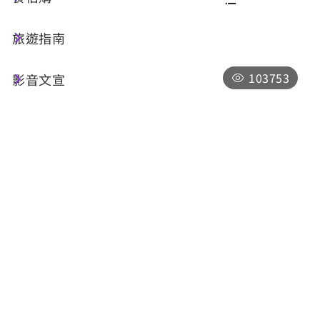
旅遊指南
共 67 筆
103753
影音文宣
龍鳳宮
南投縣魚池鄉中山路291-26號
每日06:00～18:00