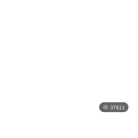
土亭仔步道
南投縣魚池鄉日月村
09:00-17:00，全年無休，僅於「因颱風
等其他天然災害影響，或實施整修工程時」
暫時封閉，將公告於最新消息
37811