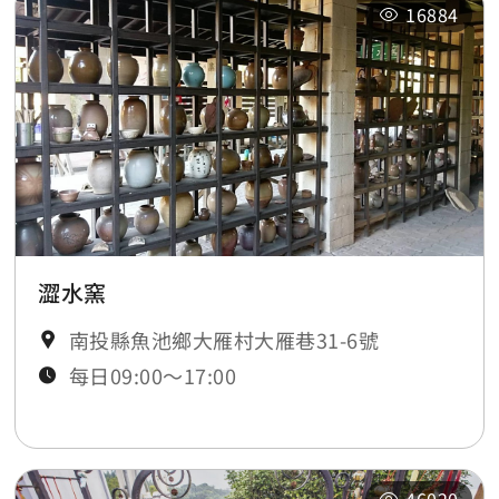
16884
澀水窯
南投縣魚池鄉大雁村大雁巷31-6號
每日09:00～17:00