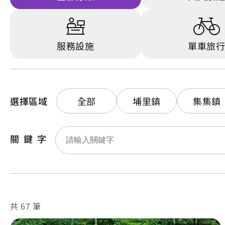
服務設施
單車旅
選擇區域
全部
埔里鎮
集集鎮
關鍵字
共 67 筆