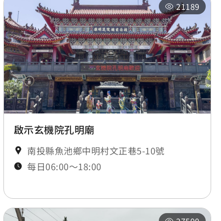
21189
啟示玄機院孔明廟
南投縣魚池鄉中明村文正巷5-10號
每日06:00～18:00