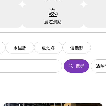
行
農遊景點
水里鄉
魚池鄉
信義鄉
清除
搜尋