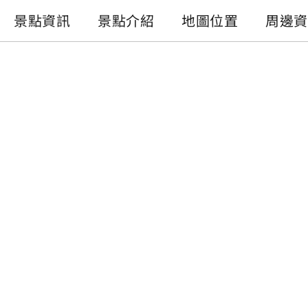
景點資訊
景點介紹
地圖位置
周邊資
景點資訊
電話 :
+886-49-2774981
地址 :
南投縣水里鄉車埕村民權巷127號
開放時間 :