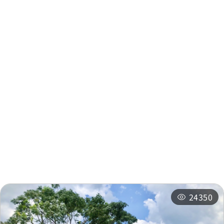
振昌木場
0.487 公里
振昌木場
0.488 公里
周邊資訊
周邊景點
周邊店家
周邊旅宿
推薦行程
相關活動
24350