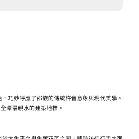
色，巧妙呼應了邵族的傳統杵音意象與現代美學。
是全潭最親水的建築地標。
梭於大魚平台與魚簍花架之間，體驗彷彿行走水面