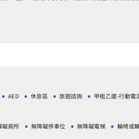
AED
休息區
旅遊諮詢
甲租乙還-行動電
障礙廁所
無障礙停車位
無障礙電梯
輪椅或