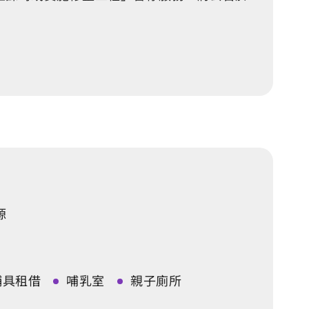
源
輔具租借
哺乳室
親子廁所