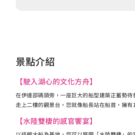
景點介紹
【駛入湖心的文化方舟】
在伊達邵碼頭旁，一座巨大的船型建築正蓄勢待
走上二樓的觀景台，您就像船長站在船首，擁有
【水陸雙棲的感官饗宴】
以這艘大船為基地，您可以展開「水陸雙棲」的