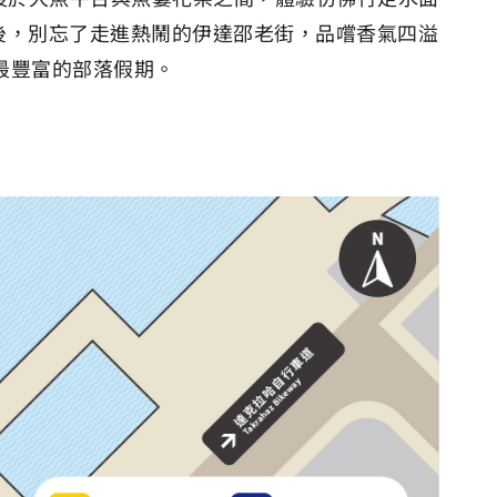
後，別忘了走進熱鬧的伊達邵老街，品嚐香氣四溢
最豐富的部落假期。