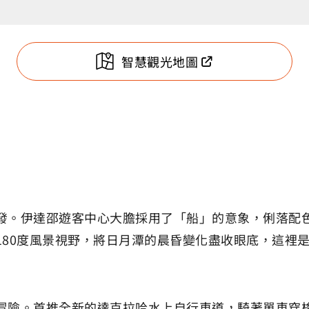
智慧觀光地圖
發。伊達邵遊客中心大膽採用了「船」的意象，俐落配
180度風景視野，將日月潭的晨昏變化盡收眼底，這裡
冒險。首推全新的達克拉哈水上自行車道，騎著單車穿