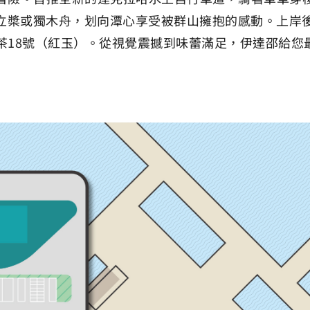
P立槳或獨木舟，划向潭心享受被群山擁抱的感動。上岸
茶18號（紅玉）。從視覺震撼到味蕾滿足，伊達邵給您