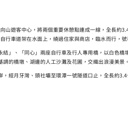
至向山遊客中心，將兩個重要休憩點連成一線，全長約3
將自行車道架在水面上，繞過住家與商店，臨水而行，
永結」、「同心」兩座自行車及行人專用橋，以白色橋
基調的橋墩、湖邊的人工沙灘及花圃，交織出浪漫美景
岸，經月牙灣、頭社壩至環潭一號隧道口止，全長約3.