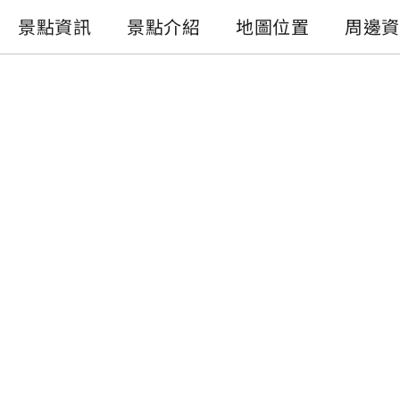
景點資訊
景點介紹
地圖位置
周邊資
景點資訊
電話 :
+886-49-2742808
地址 :
南投縣信義鄉地利村開信巷18-3號
開放時間 :