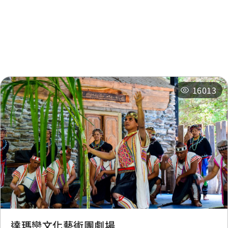
周邊景點
周邊店家
周邊旅宿
推薦行程
16013
達瑪巒文化藝術團劇場