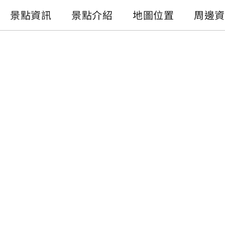
景點資訊
景點介紹
地圖位置
周邊資
景點資訊
電話 :
+886-49-2855668
地址 :
南投縣魚池鄉水社村中山路599號
開放時間 :