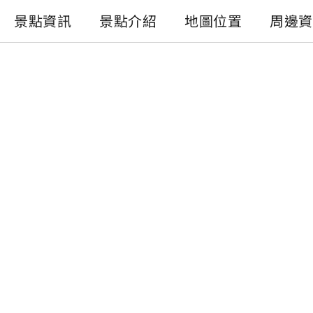
景點資訊
景點介紹
地圖位置
周邊資
景點資訊
電話 :
+886-49-2772982
地址 :
南投縣水里鄉水里水岸自行車道
開放時間 :