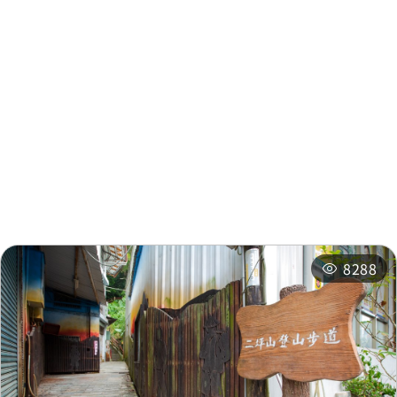
周邊資訊
水里火車站
0.169 公里
周邊景點
周邊店家
水里火車站
0.172 公里
周邊旅宿
推薦行程
水里火車站
0.172 公里
相關活動
水里火車站
0.196 公里
8288
水里火車站
0.196 公里
配銷所
0.282 公里
配銷所
0.282 公里