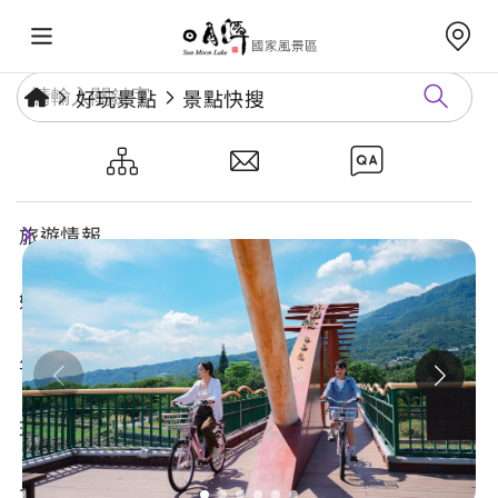
好玩景點
景點快搜
水里自行車道-水里水岸線
旅遊情報
好玩景點
年度活動
玩樂攻略
食宿購