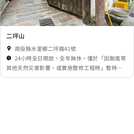
配銷所
0.328 公里
電力公司(水里)
0.39 公里
二坪山
南投縣水里鄉二坪路41號
電力公司(水里)
0.391 公里
24小時全日開放，全年無休，僅於「因颱風等
其他天然災害影響，或實施整修工程時」暫時封
電力公司(水里)
0.398 公里
閉，將公告於最新消息
電力公司(水里)
0.42 公里
最後更新日期：2025-12-03
配銷所
0.422 公里
電力公司(水里)
0.442 公里