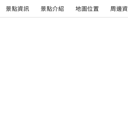
景點資訊
景點介紹
地圖位置
周邊資
景點資訊
電話 :
+886-49-2772982
地址 :
南投縣水里鄉鐵道觀光小學堂
開放時間 :