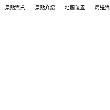
景點資訊
景點介紹
地圖位置
周邊資
景點資訊
電話 :
+886-49-2772141
地址 :
南投縣水里鄉水里親水公園
開放時間 :