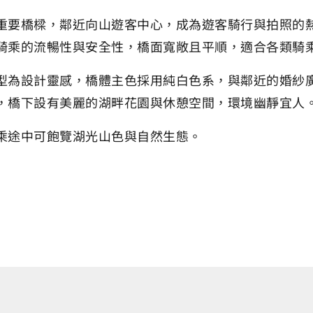
重要橋樑，鄰近向山遊客中心，成為遊客騎行與拍照的熱
騎乘的流暢性與安全性，橋面寬敞且平順，適合各類騎
型為設計靈感，橋體主色採用純白色系，與鄰近的婚紗
，橋下設有美麗的湖畔花園與休憩空間，環境幽靜宜人
乘途中可飽覽湖光山色與自然生態。