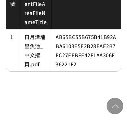
號
entFileA
reaFileN
ameTitle
1
日月潭埔
AB65BC55B675B41B92A
里魚池_
BA6103E5E2B28EAE2B7
中文摺
FC27EEBFE42F1AA306F
頁.pdf
36221F2