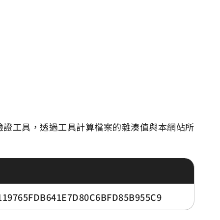
驗證工具，透過工具計算檔案的雜湊值與本網站所
119765FDB641E7D80C6BFD85B955C9