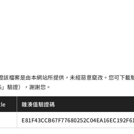
證該檔案是由本網站所提供，未經惡意竄改。您可下載
6」驗證），謝謝您。
le
雜湊值驗證碼
E81F43CCB67F77680252C04EA16EC192F6