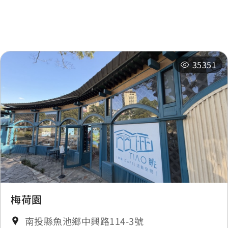
馥麗飯店
0.363 公里
相關活動
朝霧碼頭
0.467 公里
35351
朝霧碼頭
0.48 公里
朝霧碼頭
0.48 公里
龍鳳宮
0.489 公里
朝霧碼頭
0.494 公里
龍鳳宮
0.494 公里
梅荷園
南投縣魚池鄉中興路114-3號
龍鳳宮
0.496 公里