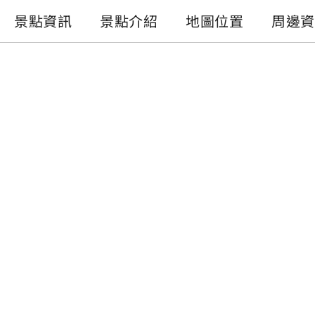
景點資訊
景點介紹
地圖位置
周邊資
景點資訊
電話 :
+886-49-2855668
地址 :
南投縣魚池鄉中興路與名勝街口
開放時間 :