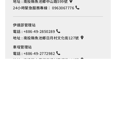
地址 :
南投縣魚池鄉中山路599號
24小時緊急服務專線：
0963067776
伊達邵管理站
電話 :
+886-49-2850289
地址 :
南投縣魚池鄉日月村文化街127號
Language
車埕管理站
電話 :
+886-49-2772982
地址 :
南投縣水里鄉車埕村民權巷127號
埔里管理站
電話 :
+886-49-2916060
地址 :
南投縣埔里鎮中山路4段191號
Copyright © 交通部觀光署
日月潭國家風景區管理處 版權所有