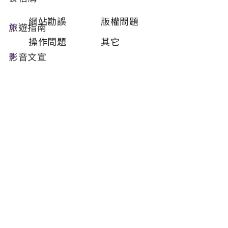
類型
必填
網站勘誤
版權問題
旅遊指南
操作問題
其它
影音文宣
問題描述
必填
聯絡姓名
必填