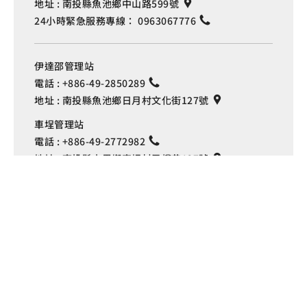
地址 :
南投縣魚池鄉中山路599號
24小時緊急服務專線：
0963067776
伊達邵管理站
電話 :
+886-49-2850289
地址 :
南投縣魚池鄉日月村文化街127號
Language
車埕管理站
電話 :
+886-49-2772982
地址 :
南投縣水里鄉車埕村民權巷127號
埔里管理站
電話 :
+886-49-2916060
地址 :
南投縣埔里鎮中山路4段191號
Copyright © 交通部觀光署
日月潭國家風景區管理處 版權所有