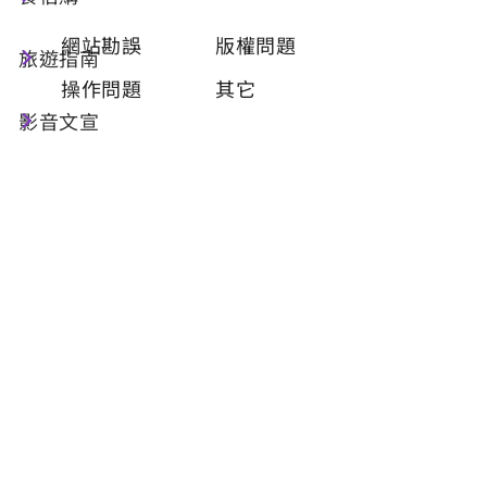
類型
必填
網站勘誤
版權問題
旅遊指南
操作問題
其它
影音文宣
問題描述
必填
聯絡姓名
必填