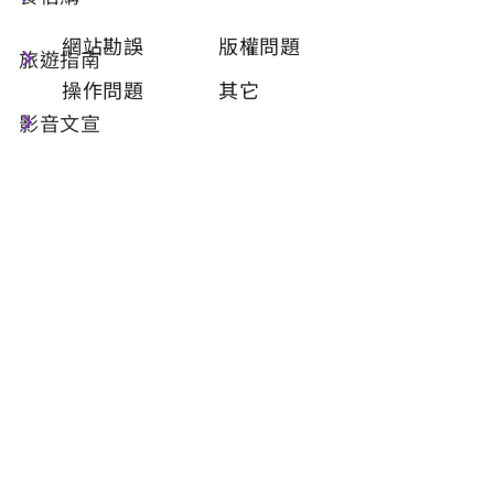
類型
必填
網站勘誤
版權問題
旅遊指南
操作問題
其它
影音文宣
問題描述
必填
聯絡姓名
必填