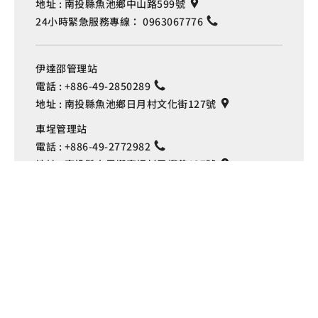
地址 :
南投縣魚池鄉中山路599號
24小時緊急服務專線：
0963067776
伊達邵管理站
電話 :
+886-49-2850289
地址 :
南投縣魚池鄉日月村文化街127號
Language
車埕管理站
電話 :
+886-49-2772982
地址 :
南投縣水里鄉車埕村民權巷127號
埔里管理站
電話 :
+886-49-2916060
地址 :
南投縣埔里鎮中山路4段191號
Copyright © 交通部觀光署
日月潭國家風景區管理處 版權所有