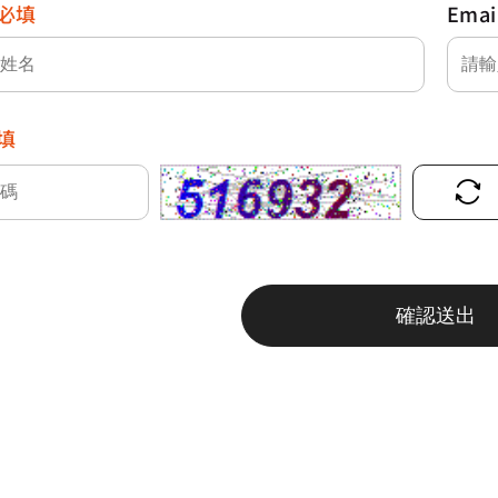
必填
Emai
填
確認送出