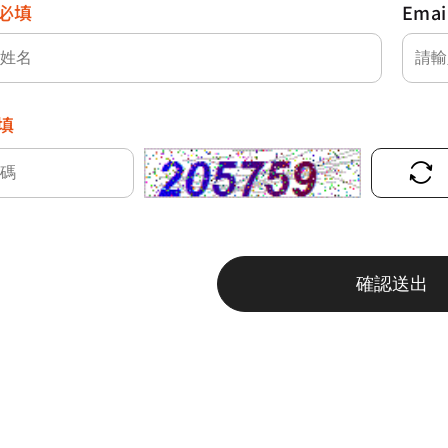
必填
Emai
填
確認送出