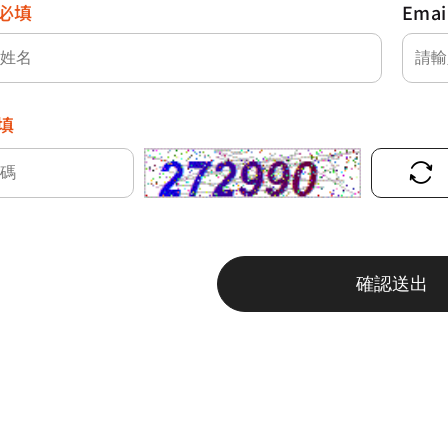
必填
Emai
填
確認送出