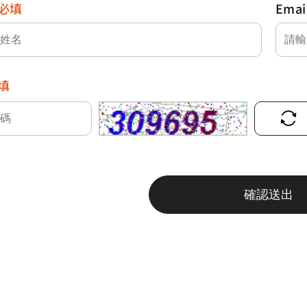
必填
Emai
填
確認送出