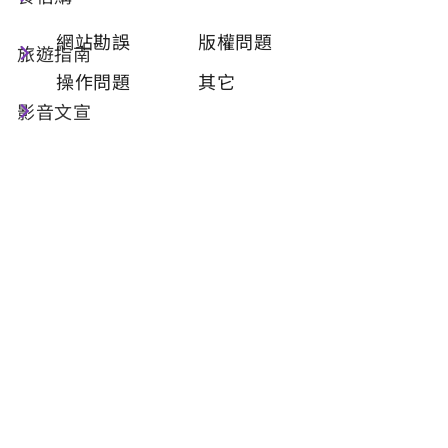
類型
必填
網站勘誤
版權問題
旅遊指南
操作問題
其它
影音文宣
問題描述
必填
聯絡姓名
必填