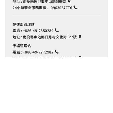
地址 :
南投縣魚池鄉中山路599號
24小時緊急服務專線：
0963067776
伊達邵管理站
電話 :
+886-49-2850289
地址 :
南投縣魚池鄉日月村文化街127號
Language
車埕管理站
電話 :
+886-49-2772982
地址 :
南投縣水里鄉車埕村民權巷127號
埔里管理站
電話 :
+886-49-2916060
地址 :
南投縣埔里鎮中山路4段191號
Copyright © 交通部觀光署
日月潭國家風景區管理處 版權所有