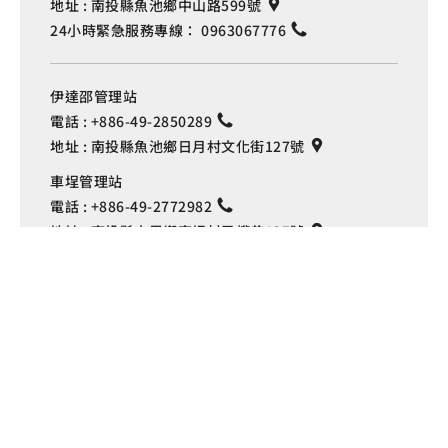
地址 :
南投縣魚池鄉中山路599號
24小時緊急服務專線：
0963067776
伊達邵管理站
電話 :
+886-49-2850289
地址 :
南投縣魚池鄉日月村文化街127號
Language
車埕管理站
電話 :
+886-49-2772982
地址 :
南投縣水里鄉車埕村民權巷127號
埔里管理站
電話 :
+886-49-2916060
地址 :
南投縣埔里鎮中山路4段191號
Copyright © 交通部觀光署
日月潭國家風景區管理處 版權所有