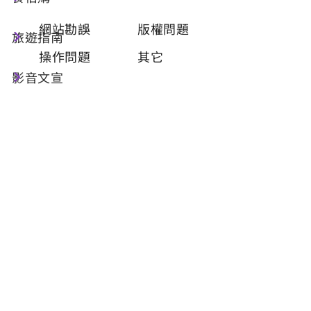
類型
必填
網站勘誤
版權問題
旅遊指南
操作問題
其它
影音文宣
問題描述
必填
聯絡姓名
必填