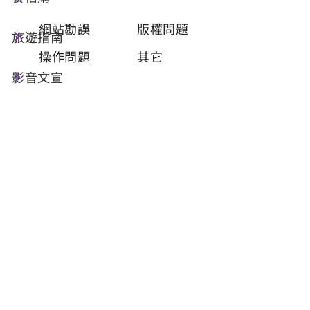
類型
必填
網站勘誤
版權問題
旅遊指南
操作問題
其它
影音文宣
問題描述
必填
聯絡姓名
必填