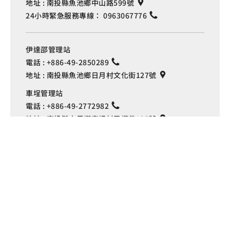
地址 :
南投縣魚池鄉中山路599號
24小時緊急服務專線：
0963067776
伊達邵管理站
電話 :
+886-49-2850289
地址 :
南投縣魚池鄉日月村文化街127號
Language
車埕管理站
電話 :
+886-49-2772982
地址 :
南投縣水里鄉車埕村民權巷127號
埔里管理站
電話 :
+886-49-2916060
地址 :
南投縣埔里鎮中山路4段191號
Copyright © 交通部觀光署
日月潭國家風景區管理處 版權所有