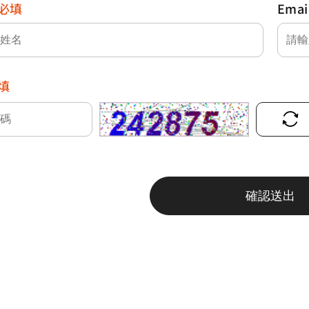
必填
Emai
填
確認送出