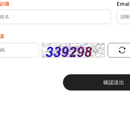
必填
Emai
填
確認送出