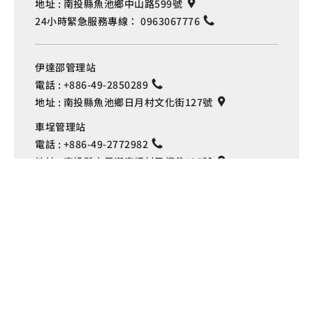
地址 :
南投縣魚池鄉中山路599號
24小時緊急服務專線：
0963067776
伊達邵管理站
電話 :
+886-49-2850289
地址 :
南投縣魚池鄉日月村文化街127號
Language
車埕管理站
電話 :
+886-49-2772982
地址 :
南投縣水里鄉車埕村民權巷127號
埔里管理站
電話 :
+886-49-2916060
地址 :
南投縣埔里鎮中山路4段191號
Copyright © 交通部觀光署
日月潭國家風景區管理處 版權所有