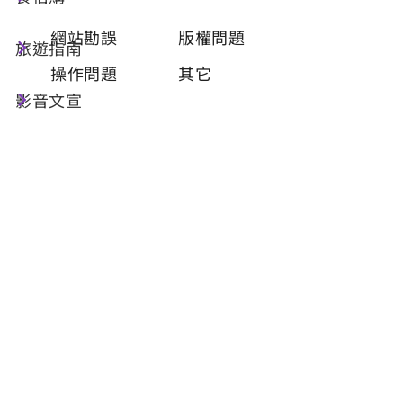
類型
必填
網站勘誤
版權問題
旅遊指南
操作問題
其它
影音文宣
問題描述
必填
聯絡姓名
必填