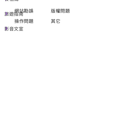
類型
必填
網站勘誤
版權問題
旅遊指南
操作問題
其它
影音文宣
問題描述
必填
聯絡姓名
必填