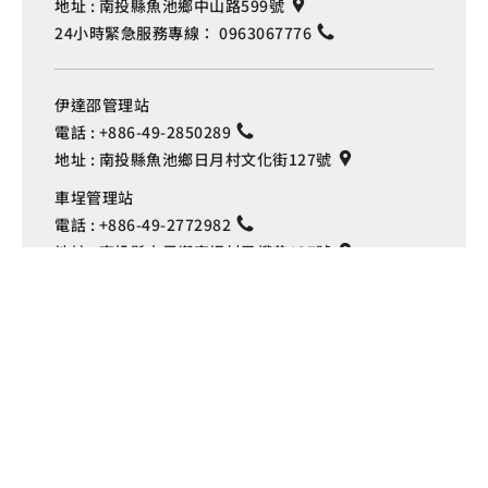
地址 :
南投縣魚池鄉中山路599號
24小時緊急服務專線：
0963067776
伊達邵管理站
電話 :
+886-49-2850289
地址 :
南投縣魚池鄉日月村文化街127號
Language
車埕管理站
電話 :
+886-49-2772982
地址 :
南投縣水里鄉車埕村民權巷127號
埔里管理站
電話 :
+886-49-2916060
地址 :
南投縣埔里鎮中山路4段191號
Copyright © 交通部觀光署
日月潭國家風景區管理處 版權所有