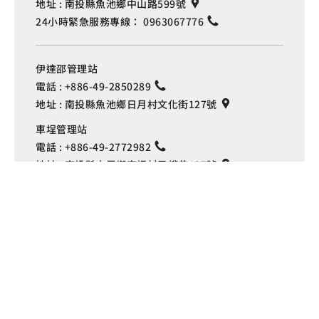
地址 :
南投縣魚池鄉中山路599號
24小時緊急服務專線：
0963067776
伊達邵管理站
電話 :
+886-49-2850289
地址 :
南投縣魚池鄉日月村文化街127號
Language
車埕管理站
電話 :
+886-49-2772982
地址 :
南投縣水里鄉車埕村民權巷127號
埔里管理站
電話 :
+886-49-2916060
地址 :
南投縣埔里鎮中山路4段191號
Copyright © 交通部觀光署
日月潭國家風景區管理處 版權所有