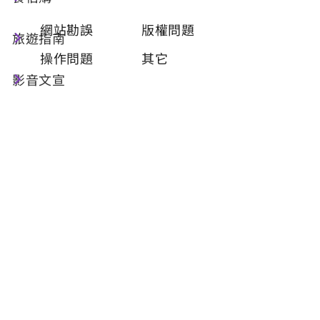
類型
必填
網站勘誤
版權問題
旅遊指南
操作問題
其它
影音文宣
問題描述
必填
聯絡姓名
必填