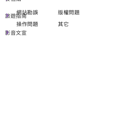
類型
必填
網站勘誤
版權問題
旅遊指南
操作問題
其它
影音文宣
問題描述
必填
聯絡姓名
必填