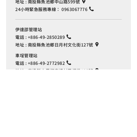
地址 :
南投縣魚池鄉中山路599號
24小時緊急服務專線：
0963067776
伊達邵管理站
電話 :
+886-49-2850289
地址 :
南投縣魚池鄉日月村文化街127號
Language
車埕管理站
電話 :
+886-49-2772982
地址 :
南投縣水里鄉車埕村民權巷127號
埔里管理站
電話 :
+886-49-2916060
地址 :
南投縣埔里鎮中山路4段191號
Copyright © 交通部觀光署
日月潭國家風景區管理處 版權所有