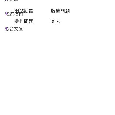
類型
必填
網站勘誤
版權問題
旅遊指南
操作問題
其它
影音文宣
問題描述
必填
聯絡姓名
必填