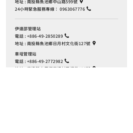
地址 :
南投縣魚池鄉中山路599號
24小時緊急服務專線：
0963067776
伊達邵管理站
電話 :
+886-49-2850289
地址 :
南投縣魚池鄉日月村文化街127號
Language
車埕管理站
電話 :
+886-49-2772982
地址 :
南投縣水里鄉車埕村民權巷127號
埔里管理站
電話 :
+886-49-2916060
地址 :
南投縣埔里鎮中山路4段191號
Copyright © 交通部觀光署
日月潭國家風景區管理處 版權所有