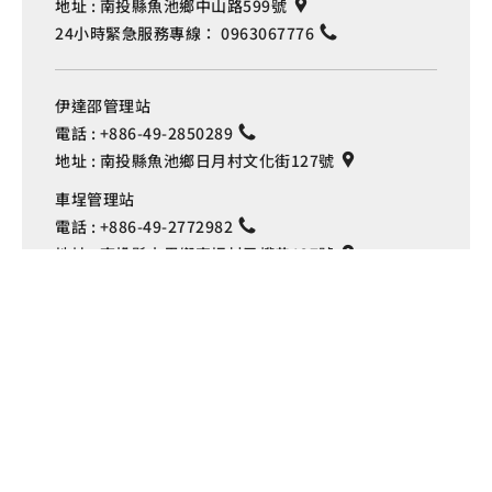
地址 :
南投縣魚池鄉中山路599號
24小時緊急服務專線：
0963067776
伊達邵管理站
電話 :
+886-49-2850289
地址 :
南投縣魚池鄉日月村文化街127號
Language
車埕管理站
電話 :
+886-49-2772982
地址 :
南投縣水里鄉車埕村民權巷127號
埔里管理站
電話 :
+886-49-2916060
地址 :
南投縣埔里鎮中山路4段191號
Copyright © 交通部觀光署
日月潭國家風景區管理處 版權所有