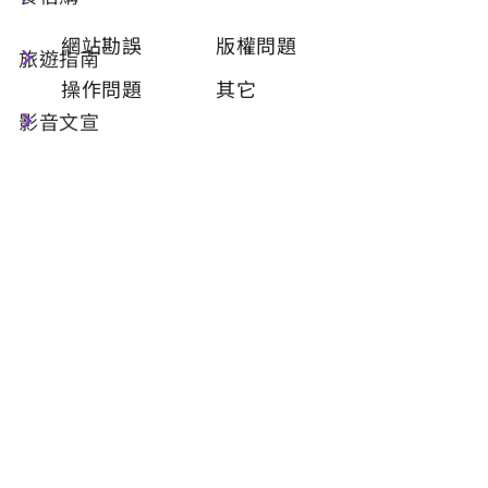
類型
必填
網站勘誤
版權問題
旅遊指南
操作問題
其它
影音文宣
問題描述
必填
聯絡姓名
必填