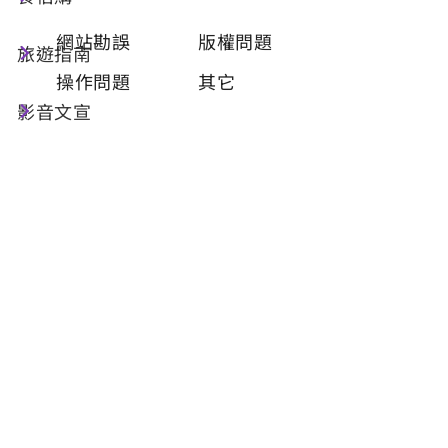
類型
必填
網站勘誤
版權問題
旅遊指南
操作問題
其它
影音文宣
問題描述
必填
聯絡姓名
必填