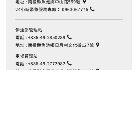
地址 :
南投縣魚池鄉中山路599號
24小時緊急服務專線：
0963067776
伊達邵管理站
電話 :
+886-49-2850289
地址 :
南投縣魚池鄉日月村文化街127號
Language
車埕管理站
電話 :
+886-49-2772982
地址 :
南投縣水里鄉車埕村民權巷127號
埔里管理站
電話 :
+886-49-2916060
地址 :
南投縣埔里鎮中山路4段191號
Copyright © 交通部觀光署
日月潭國家風景區管理處 版權所有