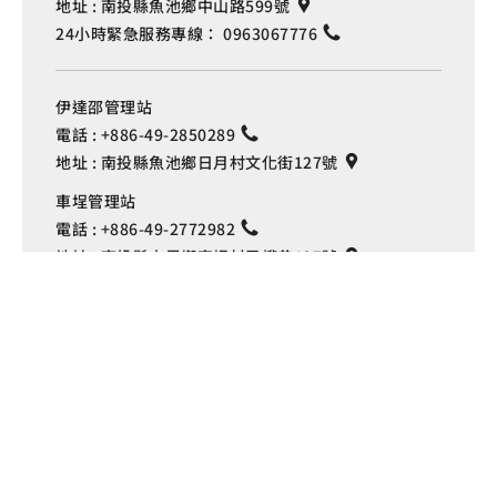
地址 :
南投縣魚池鄉中山路599號
24小時緊急服務專線：
0963067776
伊達邵管理站
電話 :
+886-49-2850289
地址 :
南投縣魚池鄉日月村文化街127號
Language
車埕管理站
電話 :
+886-49-2772982
地址 :
南投縣水里鄉車埕村民權巷127號
埔里管理站
電話 :
+886-49-2916060
地址 :
南投縣埔里鎮中山路4段191號
Copyright © 交通部觀光署
日月潭國家風景區管理處 版權所有