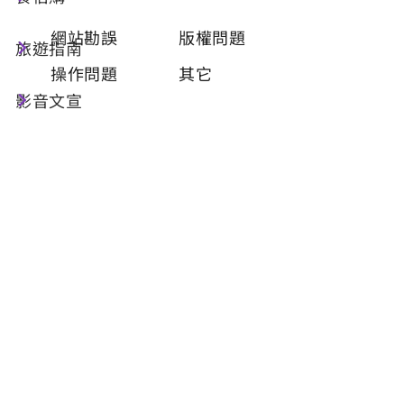
類型
必填
網站勘誤
版權問題
旅遊指南
操作問題
其它
影音文宣
問題描述
必填
聯絡姓名
必填