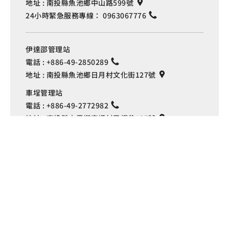
地址 :
南投縣魚池鄉中山路599號
24小時緊急服務專線：
0963067776
伊達邵管理站
電話 :
+886-49-2850289
地址 :
南投縣魚池鄉日月村文化街127號
Language
車埕管理站
電話 :
+886-49-2772982
地址 :
南投縣水里鄉車埕村民權巷127號
埔里管理站
電話 :
+886-49-2916060
地址 :
南投縣埔里鎮中山路4段191號
Copyright © 交通部觀光署
日月潭國家風景區管理處 版權所有