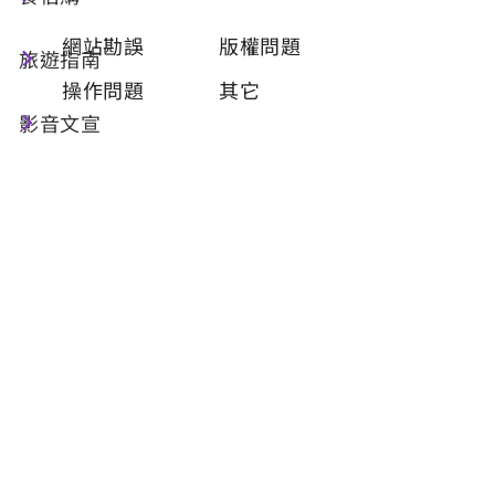
類型
必填
網站勘誤
版權問題
旅遊指南
操作問題
其它
影音文宣
問題描述
必填
聯絡姓名
必填