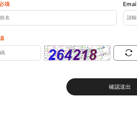
必填
Emai
填
確認送出