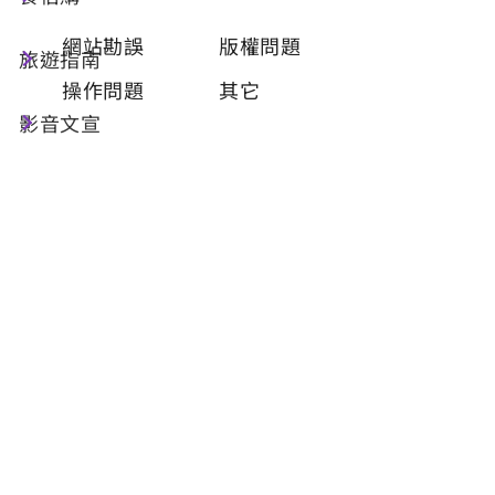
類型
必填
網站勘誤
版權問題
旅遊指南
操作問題
其它
影音文宣
問題描述
必填
聯絡姓名
必填