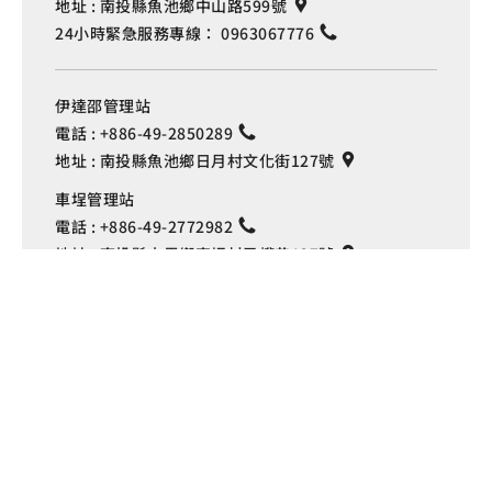
地址 :
南投縣魚池鄉中山路599號
24小時緊急服務專線：
0963067776
伊達邵管理站
電話 :
+886-49-2850289
地址 :
南投縣魚池鄉日月村文化街127號
Language
車埕管理站
電話 :
+886-49-2772982
地址 :
南投縣水里鄉車埕村民權巷127號
埔里管理站
電話 :
+886-49-2916060
地址 :
南投縣埔里鎮中山路4段191號
Copyright © 交通部觀光署
日月潭國家風景區管理處 版權所有