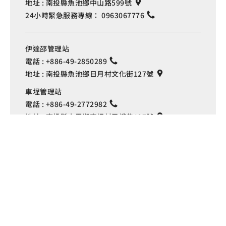
地址 :
南投縣魚池鄉中山路599號
24小時緊急服務專線：
0963067776
伊達邵管理站
電話 :
+886-49-2850289
地址 :
南投縣魚池鄉日月村文化街127號
Language
車埕管理站
電話 :
+886-49-2772982
地址 :
南投縣水里鄉車埕村民權巷127號
埔里管理站
電話 :
+886-49-2916060
地址 :
南投縣埔里鎮中山路4段191號
Copyright © 交通部觀光署
日月潭國家風景區管理處 版權所有