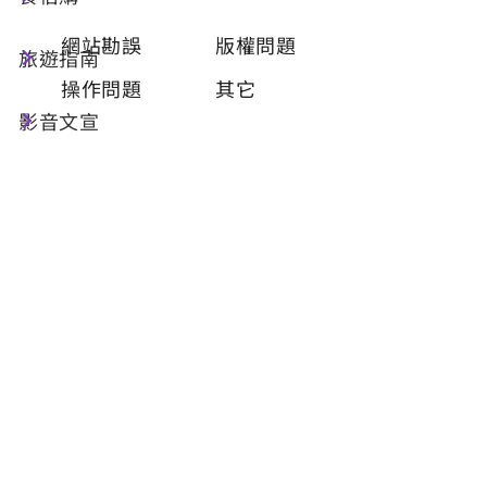
類型
必填
網站勘誤
版權問題
旅遊指南
操作問題
其它
影音文宣
問題描述
必填
聯絡姓名
必填