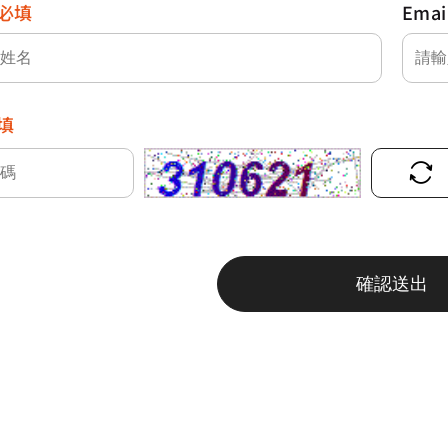
必填
Emai
填
確認送出