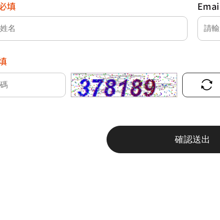
必填
Emai
填
確認送出