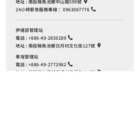
地址 :
南投縣魚池鄉中山路599號
24小時緊急服務專線：
0963067776
伊達邵管理站
電話 :
+886-49-2850289
地址 :
南投縣魚池鄉日月村文化街127號
Language
車埕管理站
電話 :
+886-49-2772982
地址 :
南投縣水里鄉車埕村民權巷127號
埔里管理站
電話 :
+886-49-2916060
地址 :
南投縣埔里鎮中山路4段191號
Copyright © 交通部觀光署
日月潭國家風景區管理處 版權所有