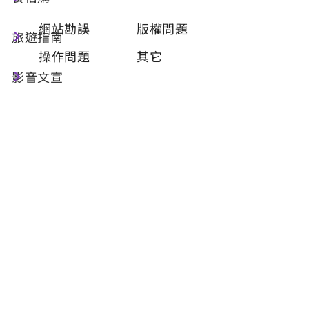
類型
必填
網站勘誤
版權問題
旅遊指南
操作問題
其它
影音文宣
問題描述
必填
聯絡姓名
必填