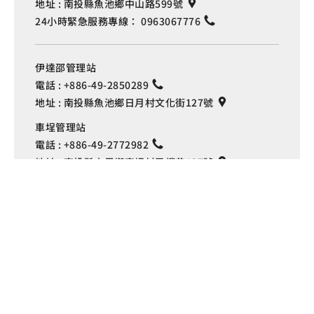
地址 :
南投縣魚池鄉中山路599號
24小時緊急服務專線：
0963067776
伊達邵管理站
電話 :
+886-49-2850289
地址 :
南投縣魚池鄉日月村文化街127號
Language
車埕管理站
電話 :
+886-49-2772982
地址 :
南投縣水里鄉車埕村民權巷127號
埔里管理站
電話 :
+886-49-2916060
地址 :
南投縣埔里鎮中山路4段191號
Copyright © 交通部觀光署
日月潭國家風景區管理處 版權所有