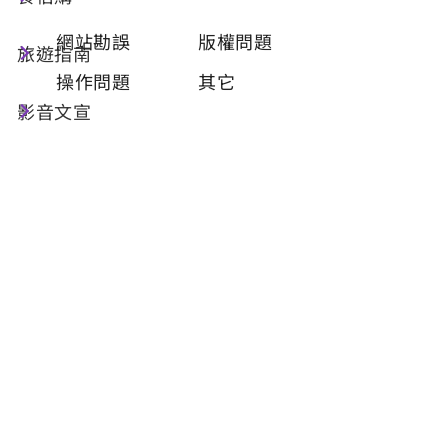
類型
必填
網站勘誤
版權問題
旅遊指南
操作問題
其它
影音文宣
問題描述
必填
聯絡姓名
必填