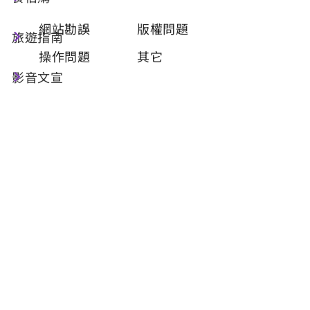
類型
必填
網站勘誤
版權問題
旅遊指南
操作問題
其它
影音文宣
問題描述
必填
聯絡姓名
必填