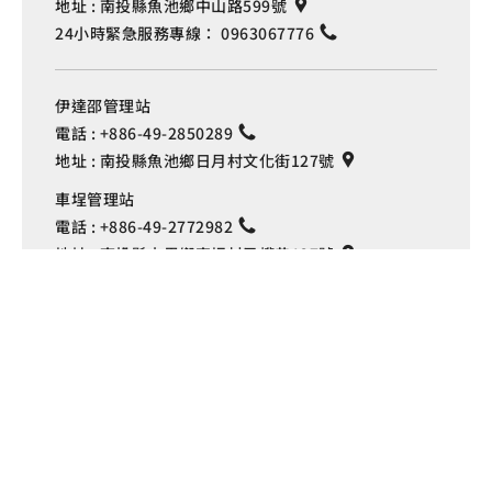
地址 :
南投縣魚池鄉中山路599號
24小時緊急服務專線：
0963067776
伊達邵管理站
電話 :
+886-49-2850289
地址 :
南投縣魚池鄉日月村文化街127號
Language
車埕管理站
電話 :
+886-49-2772982
地址 :
南投縣水里鄉車埕村民權巷127號
埔里管理站
電話 :
+886-49-2916060
地址 :
南投縣埔里鎮中山路4段191號
Copyright © 交通部觀光署
日月潭國家風景區管理處 版權所有