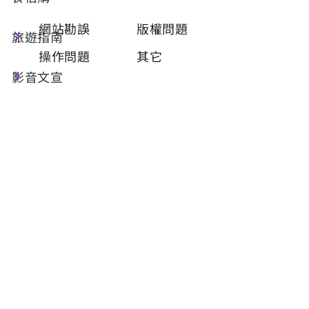
類型
必填
網站勘誤
版權問題
旅遊指南
操作問題
其它
影音文宣
問題描述
必填
聯絡姓名
必填