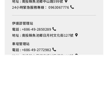
地址 :
南投縣魚池鄉中山路599號
24小時緊急服務專線：
0963067776
伊達邵管理站
電話 :
+886-49-2850289
地址 :
南投縣魚池鄉日月村文化街127號
Language
車埕管理站
電話 :
+886-49-2772982
地址 :
南投縣水里鄉車埕村民權巷127號
埔里管理站
電話 :
+886-49-2916060
地址 :
南投縣埔里鎮中山路4段191號
Copyright © 交通部觀光署
日月潭國家風景區管理處 版權所有