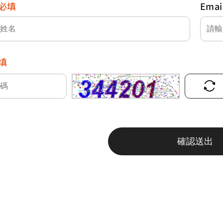
必填
Emai
填
確認送出