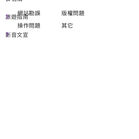
類型
必填
網站勘誤
版權問題
旅遊指南
操作問題
其它
影音文宣
問題描述
必填
聯絡姓名
必填