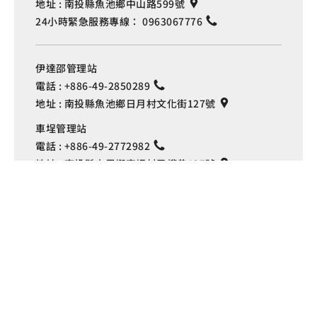
地址 :
南投縣魚池鄉中山路599號
24小時緊急服務專線：
0963067776
伊達邵管理站
電話 :
+886-49-2850289
地址 :
南投縣魚池鄉日月村文化街127號
Language
車埕管理站
電話 :
+886-49-2772982
地址 :
南投縣水里鄉車埕村民權巷127號
埔里管理站
電話 :
+886-49-2916060
地址 :
南投縣埔里鎮中山路4段191號
Copyright © 交通部觀光署
日月潭國家風景區管理處 版權所有