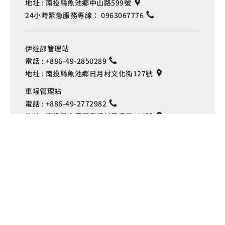
地址 :
南投縣魚池鄉中山路599號
24小時緊急服務專線：
0963067776
伊達邵管理站
電話 :
+886-49-2850289
地址 :
南投縣魚池鄉日月村文化街127號
Language
車埕管理站
電話 :
+886-49-2772982
地址 :
南投縣水里鄉車埕村民權巷127號
埔里管理站
電話 :
+886-49-2916060
地址 :
南投縣埔里鎮中山路4段191號
Copyright © 交通部觀光署
日月潭國家風景區管理處 版權所有