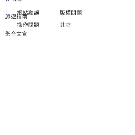
類型
必填
網站勘誤
版權問題
旅遊指南
操作問題
其它
影音文宣
問題描述
必填
聯絡姓名
必填