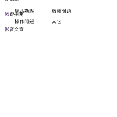
類型
必填
網站勘誤
版權問題
旅遊指南
操作問題
其它
影音文宣
問題描述
必填
聯絡姓名
必填