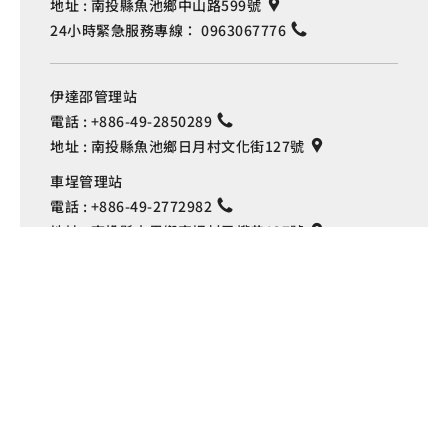
地址 :
南投縣魚池鄉中山路599號
24小時緊急服務專線：
0963067776
伊達邵管理站
電話 :
+886-49-2850289
地址 :
南投縣魚池鄉日月村文化街127號
Language
車埕管理站
電話 :
+886-49-2772982
地址 :
南投縣水里鄉車埕村民權巷127號
埔里管理站
電話 :
+886-49-2916060
地址 :
南投縣埔里鎮中山路4段191號
Copyright © 交通部觀光署
日月潭國家風景區管理處 版權所有