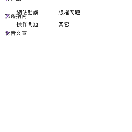
類型
必填
網站勘誤
版權問題
旅遊指南
操作問題
其它
影音文宣
問題描述
必填
聯絡姓名
必填