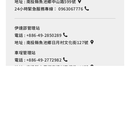
地址 :
南投縣魚池鄉中山路599號
24小時緊急服務專線：
0963067776
伊達邵管理站
電話 :
+886-49-2850289
地址 :
南投縣魚池鄉日月村文化街127號
Language
車埕管理站
電話 :
+886-49-2772982
地址 :
南投縣水里鄉車埕村民權巷127號
埔里管理站
電話 :
+886-49-2916060
地址 :
南投縣埔里鎮中山路4段191號
Copyright © 交通部觀光署
日月潭國家風景區管理處 版權所有