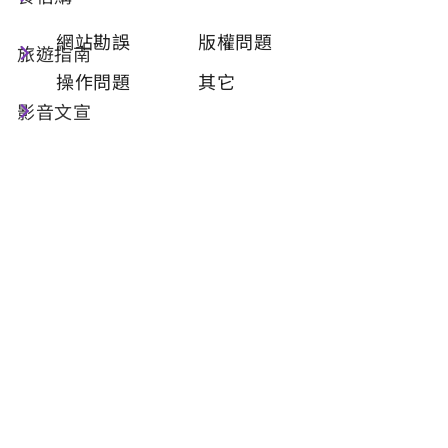
類型
必填
網站勘誤
版權問題
旅遊指南
操作問題
其它
影音文宣
問題描述
必填
聯絡姓名
必填