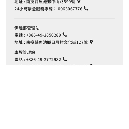
地址 :
南投縣魚池鄉中山路599號
24小時緊急服務專線：
0963067776
伊達邵管理站
電話 :
+886-49-2850289
地址 :
南投縣魚池鄉日月村文化街127號
Language
車埕管理站
電話 :
+886-49-2772982
地址 :
南投縣水里鄉車埕村民權巷127號
埔里管理站
電話 :
+886-49-2916060
地址 :
南投縣埔里鎮中山路4段191號
Copyright © 交通部觀光署
日月潭國家風景區管理處 版權所有